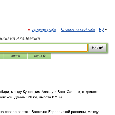
Запомнить сайт
Словарь на свой сайт
RU
едии на Академике
Найти!
Книги
Игры ⚽
бири, между Кузнецким Алатау и Вост. Саяном, отделяет
овской. Длина 120 км, высота 875 м …
а северо востоке Восточно Европейской равнины, между