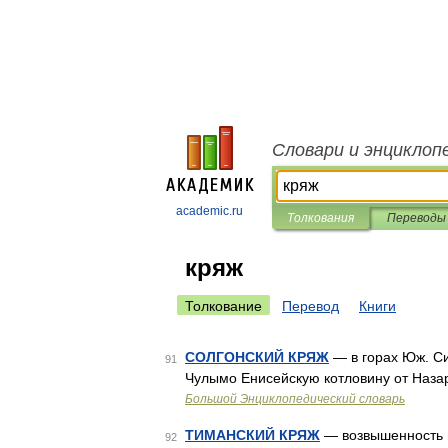
Словари и энциклоп
academic.ru
Толкования
Переводы
кряж
Толкование
Перевод
Книги
СОЛГОНСКИЙ КРЯЖ
— в горах Юж. Си
91
Чулымо Енисейскую котловину от Назар
Большой Энциклопедический словарь
ТИМАНСКИЙ КРЯЖ
— возвышенность н
92