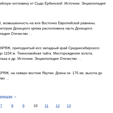
ейскую котловину от Сыдо Ербинской. Источник: Энциклопедия
возвышенность на юге Восточно Европейской равнины.
рритории Донецкого кряжа расположена часть Донецкого
опедия Отечество …
ЯЖ, приподнятый юго западный край Среднесибирского
 до 1104 м. Темнохвойная тайга. Месторождения золота,
алька и др. Источник: Энциклопедия Отечество …
, на северо востоке Якутии. Длина ок. 175 км, высота до
ство …
дующая
→
7
8
9
10
11
12
13