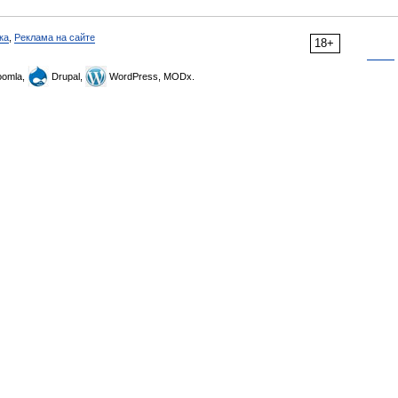
ка
,
Реклама на сайте
18+
omla,
Drupal,
WordPress, MODx.