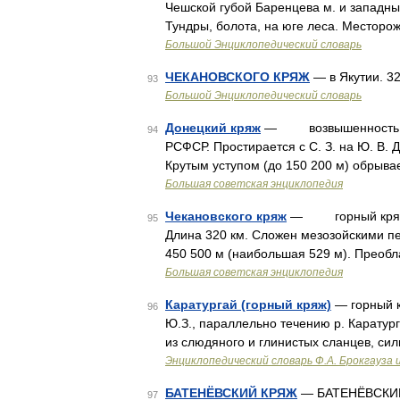
Чешской губой Баренцева м. и западным
Тундры, болота, на юге леса. Месторож
Большой Энциклопедический словарь
ЧЕКАНОВСКОГО КРЯЖ
— в Якутии. 32
93
Большой Энциклопедический словарь
Донецкий кряж
— возвышенность на 
94
РСФСР. Простирается с С. З. на Ю. В. Д
Крутым уступом (до 150 200 м) обрыва
Большая советская энциклопедия
Чекановского кряж
— горный кряж, о
95
Длина 320 км. Сложен мезозойскими п
450 500 м (наибольшая 529 м). Преоб
Большая советская энциклопедия
Каратургай (горный кряж)
— горный кр
96
Ю.З., параллельно течению р. Каратурга
из слюдяного и глинистых сланцев, си
Энциклопедический словарь Ф.А. Брокгауза 
БАТЕНЁВСКИЙ КРЯЖ
— БАТЕНЁВСКИЙ К
97