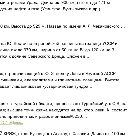
и отрогами Урала. Длина ок. 900 км, высота до 471 м.
дения нефти и газа (Усинское, Вуктыльское и др.) …
0 км. Высота до 529 м. Назван по имени А. Л. Чекановского …
Ю. Восточно Европейской равнины на границе УССР и
лина около 370 км, ширина от 50 км на В. до 120 км на З.
ется к долине Северского Донца. Сложен в …
граничивающий с Ю. З. дельту Лены в Якутской АССР.
есчаниками, алевролитами и глинистыми сланцами. Высота
ладает лишайниковая кустарничковая тундра …
яж в Тургайской области; прорезывает Тургайский у. с С.В. на
я; высшие точки кряжа находятся на пр. стор. реки. К. состоит
льно приподнятых и разрозненных&#8230; …
и И.А. Ефрона
РЯЖ, отрог Кузнецкого Алатау, в Хакасии. Длина ок. 100 км.