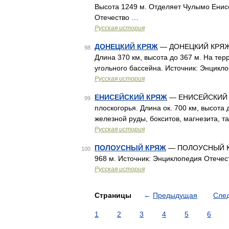
Высота 1249 м. Отделяет Чулымо Енис
Отечество …
Русская история
ДОНЕЦКИЙ КРЯЖ
— ДОНЕЦКИЙ КРЯЖ, 
98
Длина 370 км, высота до 367 м. На те
угольного бассейна. Источник: Энцикл
Русская история
ЕНИСЕЙСКИЙ КРЯЖ
— ЕНИСЕЙСКИЙ КР
99
плоскогорья. Длина ок. 700 км, высота
железной руды, бокситов, магнезита, т
Русская история
ПОЛОУСНЫЙ КРЯЖ
— ПОЛОУСНЫЙ КРЯЖ
100
968 м. Источник: Энциклопедия Отече
Русская история
Страницы
←
Предыдущая
Сле
1
2
3
4
5
6